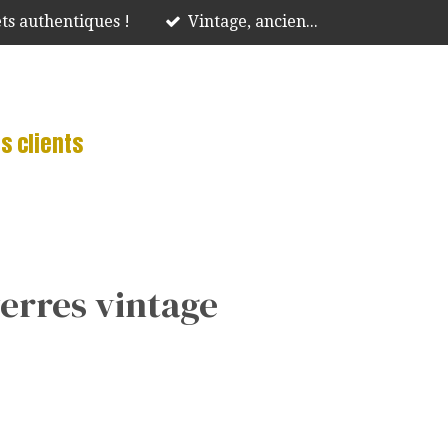
ts authentiques !
Vintage, ancien...
s clients
verres vintage