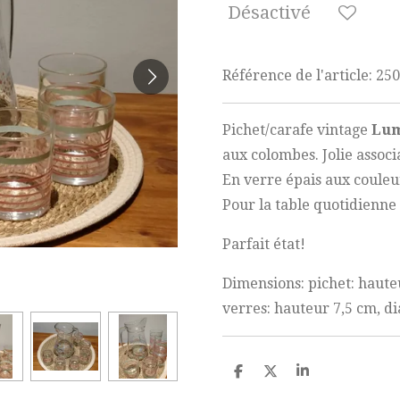
Désactivé
Référence de l'article:
250
Pichet/carafe vintage
Lum
aux colombes. Jolie associa
En verre épais aux couleur
Pour la table quotidienne
Parfait état!
Dimensions: pichet: haut
verres: hauteur 7,5 cm, d
P
P
P
a
a
a