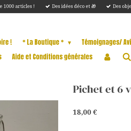
e 1000 articles !
Des idées déco et 🎁
Des obje
ire !
* La Boutique *
Témoignages/ Avi
s
Aide et Conditions générales
Pichet et 6 
18,00 €