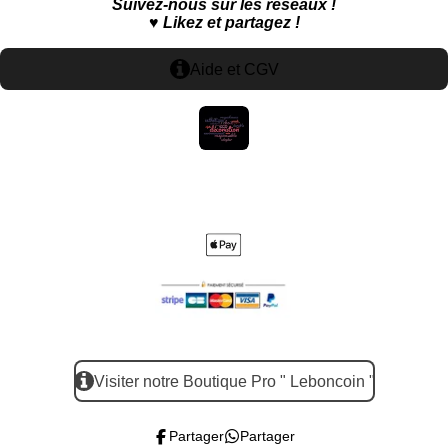
Suivez-nous sur les réseaux !
o
A
g
r
♥️
Likez et partagez !
o
p
r
e
k
p
a
s
Aide et CGV
m
t
Visiter notre Boutique Pro " Leboncoin "
Partager
Partager