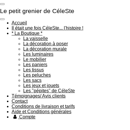
Passer
Le petit grenier de CéleSte
au
contenu
principal
Accueil
Il était une fois CéleSte... l'histoire !
* La Boutique *
La vaisselle
La décoration à poser
La décoration murale
Les luminaires
Le mobilier
Les paniers
Les tissus
Les peluches
Les sacs
Les jeux et jouets
Les "pépites" de CéleSte
Témoignages/ Avis clients
Contact
Conditions de livraison et tarifs
Aide et Conditions générales
Compte