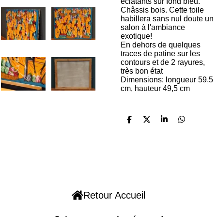
éclatants sur fond bleu.
Châssis bois. Cette toile
habillera sans nul doute un
salon à l'ambiance
exotique!
En dehors de quelques
traces de patine sur les
contours et de 2 rayures,
très bon état
Dimensions: longueur 59,5
cm, hauteur 49,5 cm
P
P
P
P
a
a
a
a
r
r
r
r
t
t
t
t
a
a
a
a
g
g
g
g
F
W
I
P
e
e
e
e
r
r
r
r
a
h
n
i
c
a
s
n
Retour Accueil
e
t
t
t
b
s
a
e