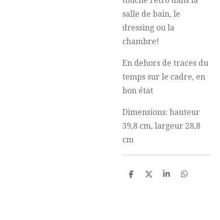
touche rétro dans la
salle de bain, le
dressing ou la
chambre!
En dehors de traces du
temps sur le cadre, en
bon état
Dimensions: hauteur
39,8 cm, largeur 28,8
cm
P
P
P
P
a
a
a
a
r
r
r
r
t
t
t
t
a
a
a
a
g
g
g
g