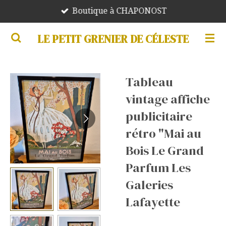
Boutique à CHAPONOST
Passer
au
LE PETIT GRENIER DE CÉLESTE
contenu
principal
Tableau
vintage affiche
publicitaire
rétro "Mai au
Bois Le Grand
Parfum Les
Galeries
Lafayette