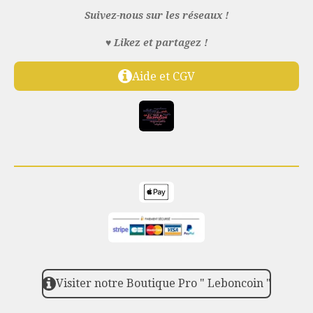
b
s
a
e
Suivez-nous sur les réseaux !
o
A
g
r
o
p
r
e
♥️
Likez et partagez !
k
p
a
s
m
t
Aide et CGV
Visiter notre Boutique Pro " Leboncoin "