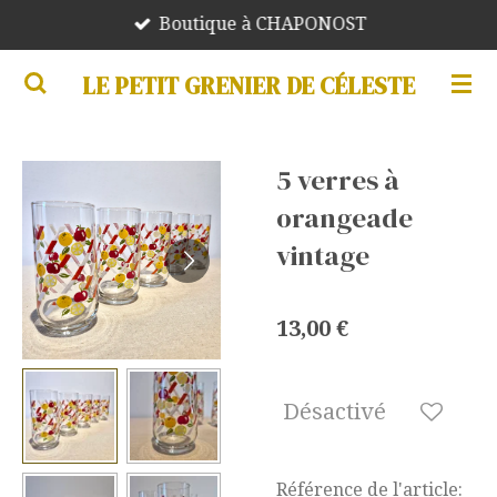
Boutique à CHAPONOST
Passer
au
LE PETIT GRENIER DE CÉLESTE
contenu
principal
5 verres à
orangeade
vintage
13,00 €
Désactivé
Référence de l'article: