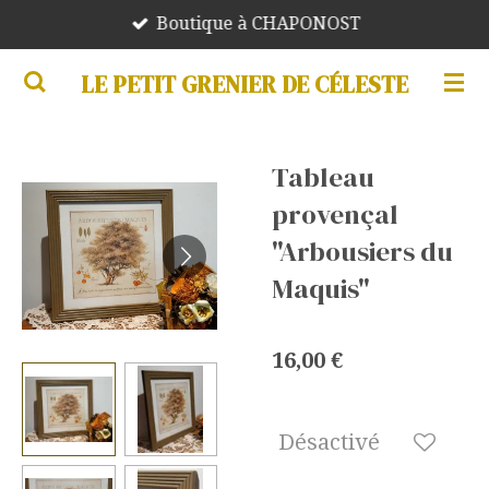
Boutique à CHAPONOST
Passer
au
LE PETIT GRENIER DE CÉLESTE
contenu
principal
Tableau
provençal
"Arbousiers du
Maquis"
16,00 €
Désactivé