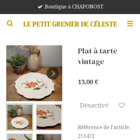
Boutique à CHAPONOST
Passer
au
LE PETIT GRENIER DE CÉLESTE
contenu
principal
Plat à tarte
vintage
13,00 €
Désactivé
Référence de l'article:
251472