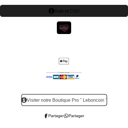
o
p
r
e
k
p
a
s
Aide et CGV
m
t
Visiter notre Boutique Pro " Leboncoin "
Partager
Partager