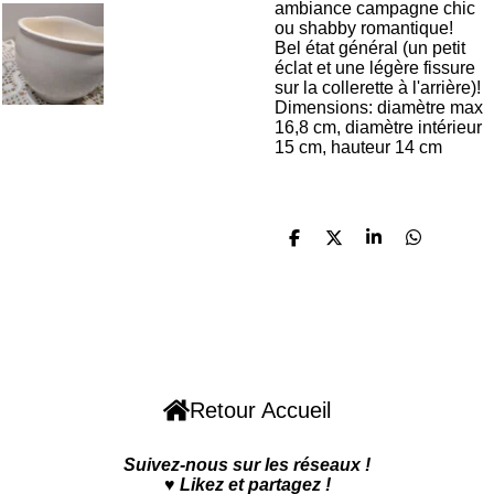
ambiance campagne chic
ou shabby romantique!
Bel état général (un petit
éclat et une légère fissure
sur la collerette à l'arrière)!
Dimensions: diamètre max
16,8 cm, diamètre intérieur
15 cm, hauteur 14 cm
P
P
P
P
a
a
a
a
r
r
r
r
t
t
t
t
a
a
a
a
g
g
g
g
F
W
I
P
e
e
e
e
r
r
r
r
a
h
n
i
c
a
s
n
Retour Accueil
e
t
t
t
b
s
a
e
Suivez-nous sur les réseaux !
o
A
g
r
♥️
Likez et partagez !