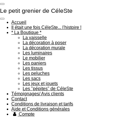
Passer
Le petit grenier de CéleSte
au
contenu
principal
Accueil
Il était une fois CéleSte... l'histoire !
* La Boutique *
La vaisselle
La décoration à poser
La décoration murale
Les luminaires
Le mobilier
Les paniers
Les tissus
Les peluches
Les sacs
Les jeux et jouets
Les "pépites" de CéleSte
Témoignages/ Avis clients
Contact
Conditions de livraison et tarifs
Aide et Conditions générales
Compte