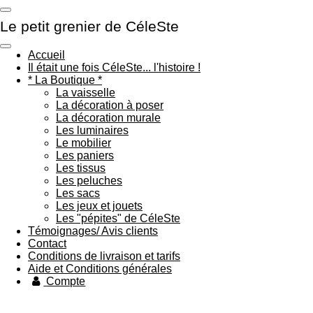
Passer
Le petit grenier de CéleSte
au
contenu
principal
Accueil
Il était une fois CéleSte... l'histoire !
* La Boutique *
La vaisselle
La décoration à poser
La décoration murale
Les luminaires
Le mobilier
Les paniers
Les tissus
Les peluches
Les sacs
Les jeux et jouets
Les "pépites" de CéleSte
Témoignages/ Avis clients
Contact
Conditions de livraison et tarifs
Aide et Conditions générales
Compte