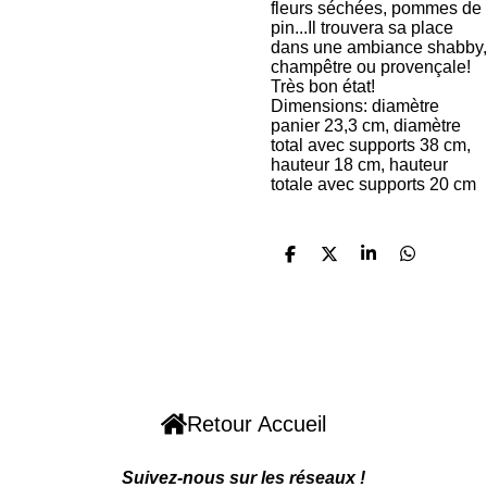
fleurs séchées, pommes de
pin...Il trouvera sa place
dans une ambiance shabby,
champêtre ou provençale!
Très bon état!
Dimensions: diamètre
panier 23,3 cm, diamètre
total avec supports 38 cm,
hauteur 18 cm, hauteur
totale avec supports 20 cm
P
P
P
P
a
a
a
a
r
r
r
r
t
t
t
t
a
a
a
a
g
g
g
g
F
W
I
P
e
e
e
e
r
r
r
r
a
h
n
i
c
a
s
n
Retour Accueil
e
t
t
t
b
s
a
e
Suivez-nous sur les réseaux !