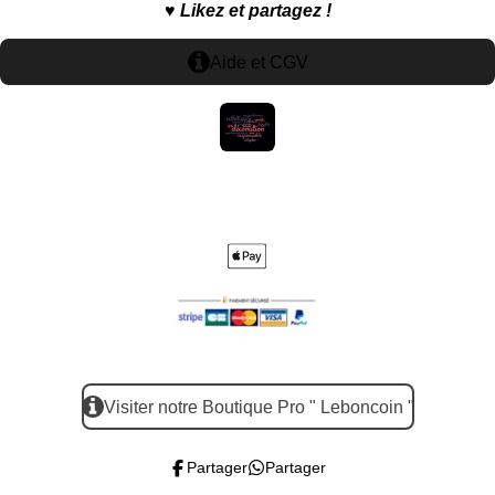
o
A
g
r
♥️
Likez et partagez !
o
p
r
e
k
p
a
s
Aide et CGV
m
t
Visiter notre Boutique Pro " Leboncoin "
Partager
Partager